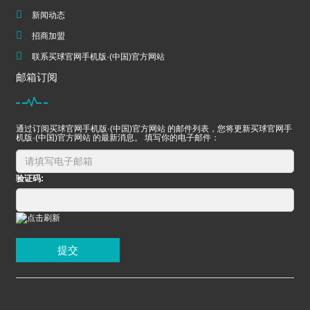
新闻动态
招商加盟
联系买球官网手机版·(中国)官方网站
邮箱订阅
通过订阅买球官网手机版·(中国)官方网站 的邮件列表，您将更新买球官网手
机版·(中国)官方网站 的最新消息。 填写你的电子邮件：
验证码:
提交