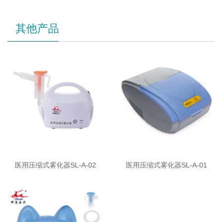
其他产品
医用压缩式雾化器SL-A-02
医用压缩式雾化器SL-A-01