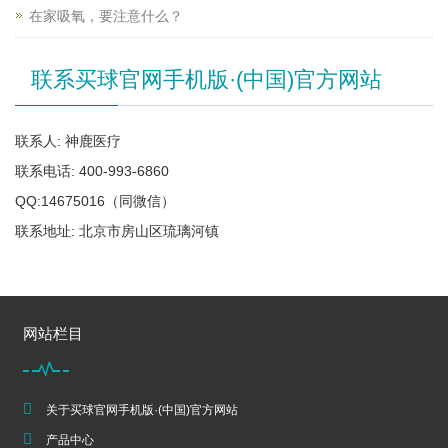
在家吸氧，要注意什么？
联系买球官网手机版·(中国)官方网站
联系人: 神鹿医疗
联系电话: 400-993-6860
QQ:14675016（同微信）
联系地址: 北京市房山区琉璃河镇
网站栏目
关于买球官网手机版·(中国)官方网站
产品中心