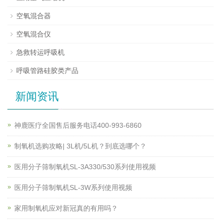
空氧混合器
空氧混合仪
急救转运呼吸机
呼吸管路硅胶类产品
新闻资讯
神鹿医疗全国售后服务电话400-993-6860
制氧机选购攻略| 3L机/5L机？到底选哪个？
医用分子筛制氧机SL-3A330/530系列使用视频
医用分子筛制氧机SL-3W系列使用视频
家用制氧机应对新冠真的有用吗？