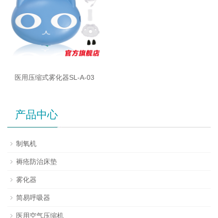
医用压缩式雾化器SL-A-03
产品中心
制氧机
褥疮防治床垫
雾化器
简易呼吸器
医用空气压缩机