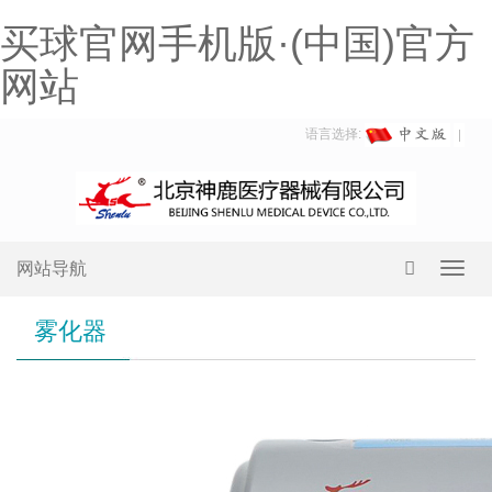
买球官网手机版·(中国)官方
网站
语言选择:
网站导航
Toggl
navig
雾化器