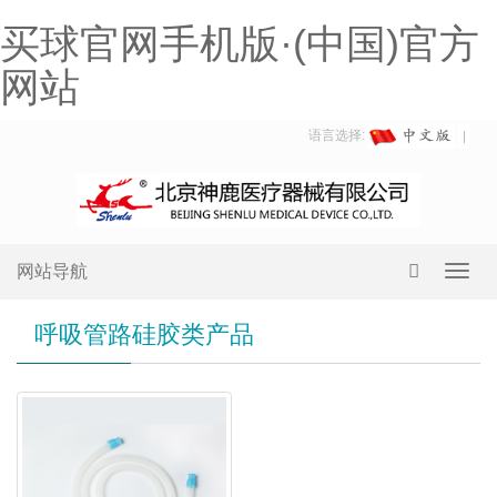
买球官网手机版·(中国)官方
网站
语言选择:
网站导航
Toggl
navig
呼吸管路硅胶类产品