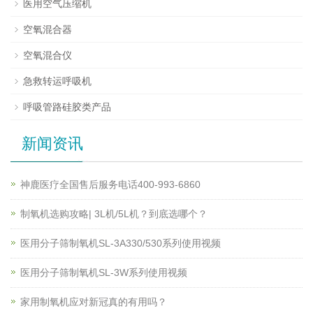
医用空气压缩机
空氧混合器
空氧混合仪
急救转运呼吸机
呼吸管路硅胶类产品
新闻资讯
神鹿医疗全国售后服务电话400-993-6860
制氧机选购攻略| 3L机/5L机？到底选哪个？
医用分子筛制氧机SL-3A330/530系列使用视频
医用分子筛制氧机SL-3W系列使用视频
家用制氧机应对新冠真的有用吗？