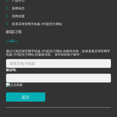
产品中心
新闻动态
招商加盟
联系买球官网手机版·(中国)官方网站
邮箱订阅
通过订阅买球官网手机版·(中国)官方网站 的邮件列表，您将更新买球官网手
机版·(中国)官方网站 的最新消息。 填写你的电子邮件：
验证码:
提交