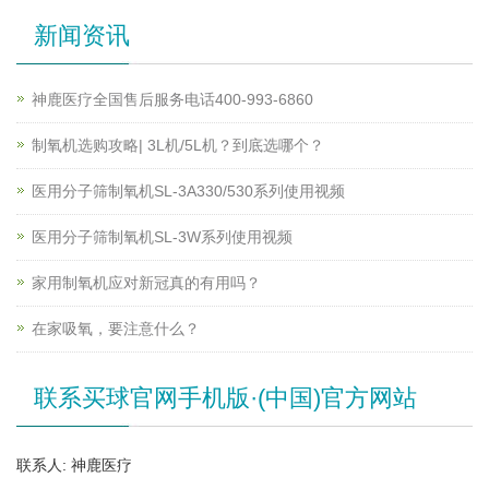
新闻资讯
神鹿医疗全国售后服务电话400-993-6860
制氧机选购攻略| 3L机/5L机？到底选哪个？
医用分子筛制氧机SL-3A330/530系列使用视频
医用分子筛制氧机SL-3W系列使用视频
家用制氧机应对新冠真的有用吗？
在家吸氧，要注意什么？
联系买球官网手机版·(中国)官方网站
联系人: 神鹿医疗