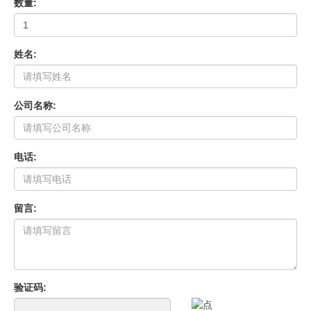
数量:
姓名:
公司名称:
电话:
留言:
验证码: