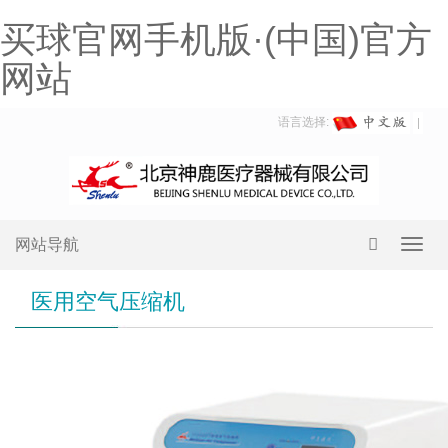
买球官网手机版·(中国)官方
网站
语言选择:
网站导航
Toggl
navig
医用空气压缩机