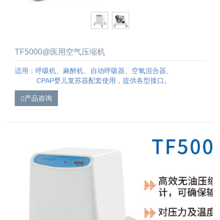
TF5000@医用空气压缩机
适用：呼吸机、麻醉机、自动呼吸器、空氧混合器、
CPAP婴儿复苏器配套使用，提供各型接口。
产品咨询